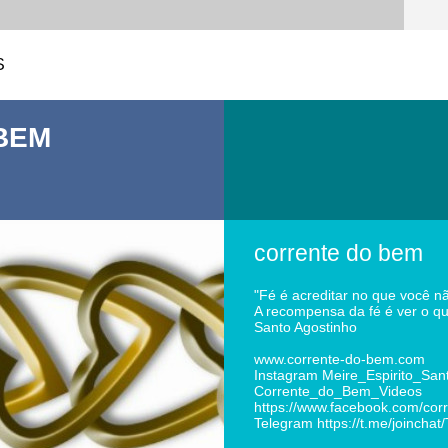
S
BEM
corrente do bem
"Fé é acreditar no que você n
A recompensa da fé é ver o qu
Santo Agostinho
www.corrente-do-bem.com
Instagram Meire_Espirito_San
Corrente_do_Bem_Videos
https://www.facebook.com/cor
Telegram https://t.me/joincha