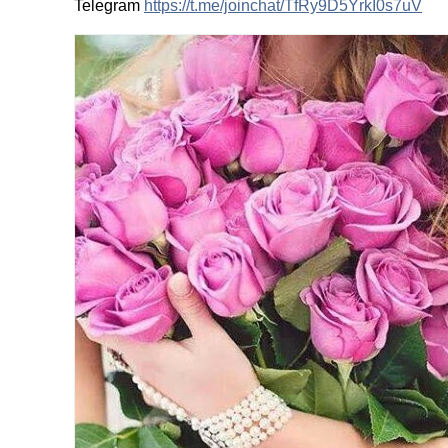
Telegram
https://t.me/joinchat/TfRy9D5YrkI0s7uV