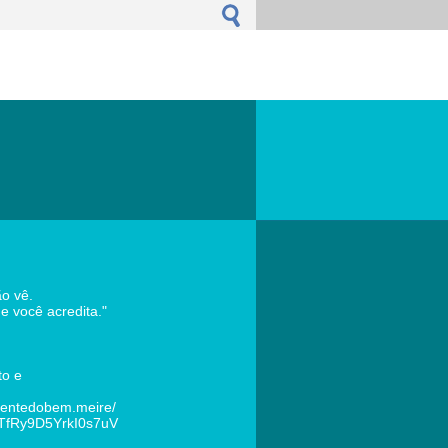
ão vê.
e você acredita."
to e
rentedobem.meire/
t/TfRy9D5YrkI0s7uV