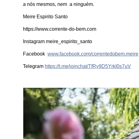
a nós mesmos, nem a ninguém.
Meire Espirito Santo
https://www.corrente-do-bem.com
Instagram meire_espirito_santo
Facebook
www.facebook.com/correntedobem.meire
Telegram
https://t.me/joinchat/TfRy9D5YrkI0s7uV