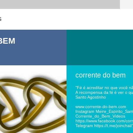
S
BEM
corrente do bem
"Fé é acreditar no que você n
A recompensa da fé é ver o qu
Santo Agostinho
www.corrente-do-bem.com
Instagram Meire_Espirito_San
Corrente_do_Bem_Videos
https://www.facebook.com/cor
Telegram https://t.me/joincha