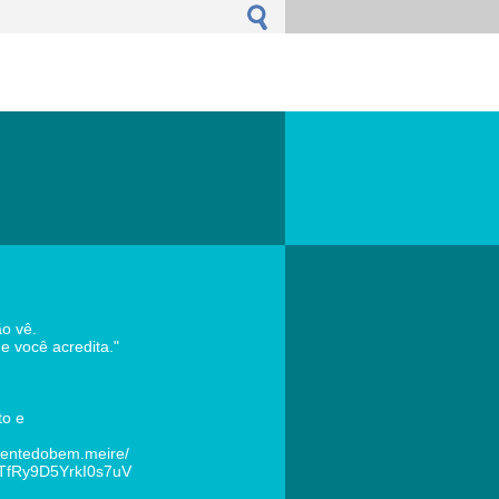
ão vê.
e você acredita."
to e
rentedobem.meire/
t/TfRy9D5YrkI0s7uV