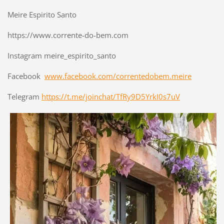
Meire Espirito Santo
https://www.corrente-do-bem.com
Instagram meire_espirito_santo
Facebook
www.facebook.com/correntedobem.meire
Telegram
https://t.me/joinchat/TfRy9D5YrkI0s7uV