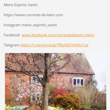
Meire Espirito Santo
https://www.corrente-do-bem.com
Instagram meire_espirito_santo
Facebook
www.facebook.com/correntedobem.meire
Telegram
https://t.me/joinchat/TfRy9D5YrkI0s7uV