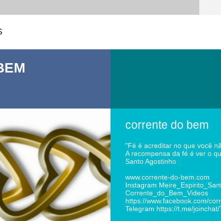
S
BEM
corrente do bem
"Fé é acreditar no que você n
A recompensa da fé é ver o qu
Santo Agostinho
www.corrente-do-bem.com
Instagram Meire_Espirito_San
Corrente_do_Bem_Videos
https://www.facebook.com/cor
Telegram https://t.me/joincha